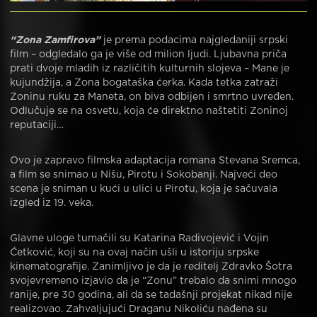
“Zona Zamfirova”
je prema podacima najgledaniji srpski
film – odgledalo ga je više od milion ljudi. Ljubavna priča
prati dvoje mladih iz različitih kulturnih slojeva – Mane je
kujundžija, a Zona bogataška ćerka. Kada tetka zatraži
Zoninu ruku za Maneta, on biva odbijen i smrtno uvređen.
Odlučuje se na osvetu, koja će direktno naštetiti Zoninoj
reputaciji…
Ovo je zapravo filmska adaptacija romana Stevana Sremca,
a film se snimao u Nišu, Pirotu i Sokobanji. Najveći deo
scena je sniman u kući u ulici u Pirotu, koja je sačuvala
izgled iz 19. veka.
Glavne uloge tumačili su Katarina Radivojević i Vojin
Ćetković, koji su na ovaj način ušli u istoriju srpske
kinematografije. Zanimljivo je da je reditelj Zdravko Šotra
svojevremeno izjavio da je “Zonu” trebalo da snimi mnogo
ranije, pre 30 godina, ali da se tadašnji projekat nikad nije
realizovao. Zahvaljujući Draganu Nikoliću nađena su