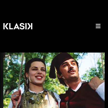
Srpski Romeo i Julija: Najgledaniji
srpski film “Zona Zamfirova” na
KLASIKU