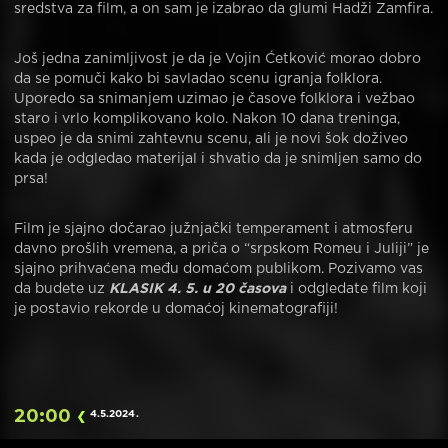
sredstva za film, a on sam je izabrao da glumi Hadži Zamfira.
Još jedna zanimljivost je da je Vojin Ćetković morao dobro
da se pomuči kako bi savladao scenu igranja folklora.
Uporedo sa snimanjem uzimao je časove folklora i vežbao
staro i vrlo komplikovano kolo. Nakon 10 dana treninga,
uspeo je da snimi zahtevnu scenu, ali je novi šok doživeo
kada je odgledao materijal i shvatio da je snimljen samo do
prsa!
Film je sjajno dočarao južnjački temperament i atmosferu
davno prošlih vremena, a priča o “srpskom Romeu i Juliji” je
sjajno prihvaćena među domaćom publikom. Pozivamo vas
da budete uz
KLASIK 4. 5. u 20 časova
i odgledate film koji
je postavio rekorde u domaćoj kinematografiji!
20:00
4.5.2024
.