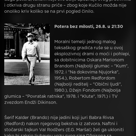
i otkriva drugu stranu priče – zbog koje Kučilo možda nije
onoliko kriv koliko se na prvi pogled činilo.
Potera bez milosti, 26.8. u 21:30
Moralni temelji jednog malog
teksaškog gradića ruše se u ovoj
eksplozivnoj drami o moći i pohlepi,
sa dobitnicima Oskara Marlonom
Brandom (Najbolji glumac – "Kum",
1972. i "Na dokovima Njujorka",
1954.), Robertom Redfordom
(Najbolji reditelj – "Obični ljudi",
1980.), Džejn Fondom (Najbolja
glumica – "Povratak ratnika", 1978. i "Klute", 1971.) i TV
zvezdom Endži Dikinson.
Šerif Kalder (Brando) nije jedini koji juri Babra Rivsa
(Redford) nakon njegovog bekstva iz zatvora. Naftni i
stočarski tajkun Val Rodžers (E.G. Maršal) želi ga ukloniti
kako bi sakrio ljubavnu vezu svog sina Džejsona sa