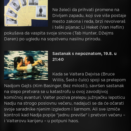
Ne želeći da prihvati promene na
Divljem zapadu, koji sve više postaje
mesto zakona i reda, brzi revolveraš
i teški pijanac Li Heket (Van Heflin)
pokušava da vaspita svoje sinove (Tab Hunter, Džejms
Daren) po ugledu na sopstvenu nasilnu prirodu.
Sastanak s nepoznatom, 19.8. u
21:40
Kada se Valtera Dejvisa (Bruce
Willis, Šesto čulo) spoji sa prelepom
Nadjom Gejts (Kim Basinger, Bez milosti), savršen sastanak
na slepo pretvara se u katastrofu u ovoj zavodljivoj
komičnoj avanturi. Valter poziva prelepu južnjačku lepoticu
Nadju na strogo poslovnu večeru, nadajući se da će očarati
svoje saradnike njenim izgledom i šarmom. Ali sve izmiče
kontroli kad Nadja popije "jednu previše" i pretvori večeru –
i Valterovu karijeru – u potpuni haos.