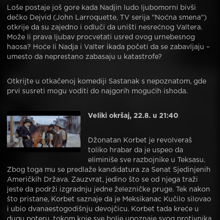
Loše postaje još gore kada Nadjin ludo ljubomorni bivši
dečko Dejvid (John Larroquette, TV serija "Noćna smena")
otkrije da su zajedno i odluči da uništi nesrećnog Valtera.
Može li prava ljubav procvetati usred ovog urnebesnog
haosa? Hoće li Nadja i Valter ikada početi da se zabavljaju –
umesto da neprestano zabasaju u katastrofe?
Otkrijte u otkačenoj komediji Sastanak s nepoznatom, gde
prvi susreti mogu voditi do najgorih mogućih ishoda.
Veliki okršaj, 22.8. u 21:40
Džonatan Korbet je revolveraš
toliko hrabar da je uspeo da
eliminiše sve razbojnike u Teksasu.
Zbog toga mu se predlaže kandidatura za Senat Sjedinjenih
Američkih Država. Zauzvrat, jedino što se od njega traži
jeste da podrži izgradnju jedne železničke pruge. Tek nakon
što pristane, Korbet saznaje da je Meksikanac Kučilo silovao
i ubio dvanaestogodišnju devojčicu. Korbet tada kreće u
dugu poteru, tokom koje sve bolje upoznaje svog protivnika