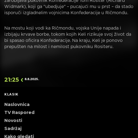
zarobljava pukovnik Konfederacije Tom Rositer (Richard
Widmark), koji ga "ubedjuje" – pucajući mu u prst – da stado
isporuči izgladnelim vojnicima Konfederacije u Ričmondu.
Na mostu koji vodi ka Ričmondu, vojska Unije napada i
izbijaju krvave borbe, tokom kojih Keli rizikuje svoj život da
bi spasao oficira Konfederacije. Na kraju, Keli je ponovo
prepušten na milost i nemilost pukovniku Rositeru.
21:25
8.8.2025
.
KLASIK
Naslovnica
TV Raspored
Novosti
Sadržaj
Kako gledati