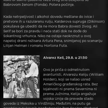
Babrovom ženom (Fonda). Potera počinje.
Kada netrpeljivost i alkohol dovedu meštane do ivice i
pretvore ih u razularenu rulju, Kalderova supruga (Dikinson)
pokušava ga ubediti da ne mora Babra dovesti živog. Ali
šerif se bori za pravdu i neće stati dok ne dođe do
šokantnog vrhunca. Niko ne ostaje neokrznut u ovoj
napetoj drami režisera Artura Pena, snimljenoj po scenariju
Lilijan Helman i romanu Hortona Futa.
Alvarez Keli, 29.8. u 21:50
Ovo je priča o odmetnutom
avanturisti, Alvarezu Keliju (William
Holden), koji se našao usred
Američkog građanskog rata. Bez
lojalnosti ni prema Severnima ni
prema Južnima, Kelija angažuje
vojska Unije da prevede stado
goveda iz Meksika u Virdžiniju. Međutim, na putu ga