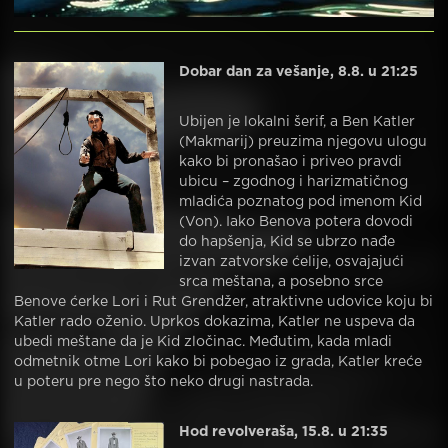
Dobar dan za vešanje, 8.8. u 21:25
Ubijen je lokalni šerif, a Ben Katler
(Makmarij) preuzima njegovu ulogu
kako bi pronašao i priveo pravdi
ubicu – zgodnog i harizmatičnog
mladića poznatog pod imenom Kid
(Von). Iako Benova potera dovodi
do hapšenja, Kid se ubrzo nađe
izvan zatvorske ćelije, osvajajući
srca meštana, a posebno srce
Benove ćerke Lori i Rut Grendžer, atraktivne udovice koju bi
Katler rado oženio. Uprkos dokazima, Katler ne uspeva da
ubedi meštane da je Kid zločinac. Međutim, kada mladi
odmetnik otme Lori kako bi pobegao iz grada, Katler kreće
u poteru pre nego što neko drugi nastrada.
Hod revolveraša, 15.8. u 21:35