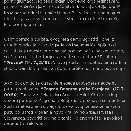
pornoglumaca, reditelj Mladen Đorđević kroz jedinstvenu
prizmu pokušao je da prikaže sliku današnje Srbije. Vodič
kroz pornoindustriju biće Nenad Bekvalac, koji, snimajući
film, traga za devojkom koja je sticajem okolnosti završila
kao pornoglumica.
Osim domaćih turista, ovog leta ćemo ugostiti i one iz
drugih galaksija. Kako izgleda kad se američki špijunski
satelit, koji umesto informacija donese nešto sasvim drugo,
sruši na srpsku teritoriju, saznajte u napetom SF trileru
“Procep” (14. 7., 2:15)
. Za ove prostore neuobičajena radnja
slediće vam krv u žilama i doneti preko potrebno osveženje.
Ako ipak odlučite da letnje mesece provedete negde na
putu, predlažemo
“Zagreb-Beograd preko Sarajeva” (17. 7.,
00:50)
. Tamo vas čekaju Ivo Andrić i Miloš Crnjanski koji
vozom putuju iz Zagreba u Beograd. Upoznavši se u bolnici
Sestre milosrdnice u Zagrebu, ova dvojica pisaca na svom
putu će, usred kreiranja nove Kraljevine Srba, Hrvata i
Slovenaca, otvoriti brojna pitanja - o onome što je prošlo i
onome što tek dolazi.