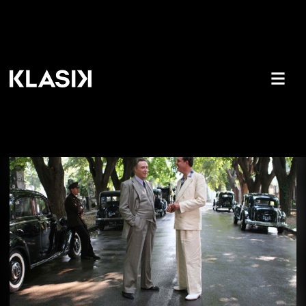
KLASIK premijere donose spas od
letnjih vrućina!