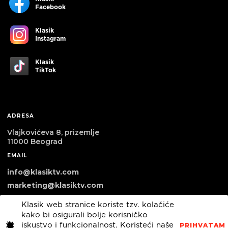
Facebook
Klasik
Instagram
Klasik
TikTok
ADRESA
Vlajkovićeva 8, prizemlje
11000 Beograd
EMAIL
info@klasiktv.com
marketing@klasiktv.com
Klasik web stranice koriste tzv. kolačiće
kako bi osigurali bolje korisničko
iskustvo i funkcionalnost. Koristeći naše
PRIHVATAM