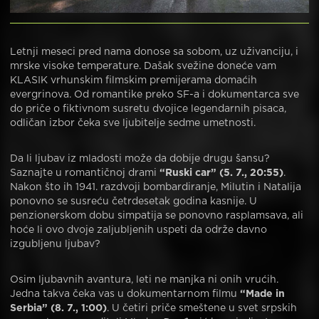
Letnji meseci pred nama donose sa sobom, uz uživanciju, i
mrske visoke temperature. Dašak svežine doneće vam
KLASIK vrhunskim filmskim premijerama domaćih
evergrinova. Od romantike preko SF-a i dokumentarca sve
do priče o fiktivnom susretu dvojice legendarnih pisaca,
odličan izbor čeka sve ljubitelje sedme umetnosti.
Da li ljubav iz mladosti može da dobije drugu šansu?
Saznajte u romantičnoj drami
“Ruski car” (5. 7., 20:55)
.
Nakon što ih 1941. razdvoji bombardiranje, Milutin i Natalija
ponovno se susreću četrdesetak godina kasnije. U
penzionerskom dobu simpatija se ponovno rasplamsava, ali
hoće li ovo dvoje zaljubljenih uspeti da održe davno
izgubljenu ljubav?
Osim ljubavnih avantura, leti ne manjka ni onih vrućih.
Jedna takva čeka vas u dokumentarnom filmu
“Made in
Serbia” (8. 7., 1:00)
. U četiri priče smeštene u svet srpskih