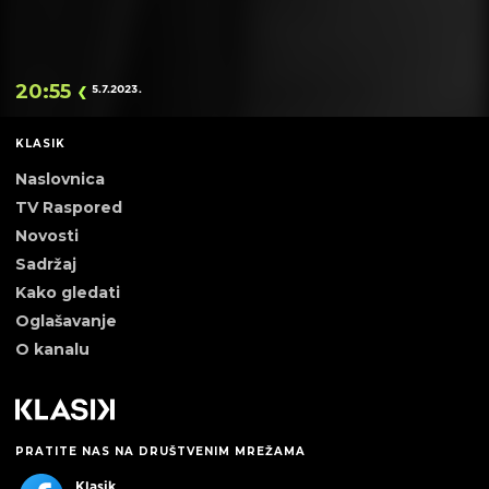
20:55
5.7.2023
.
KLASIK
Naslovnica
TV Raspored
Novosti
Sadržaj
Kako gledati
Oglašavanje
O kanalu
PRATITE NAS NA DRUŠTVENIM MREŽAMA
Klasik