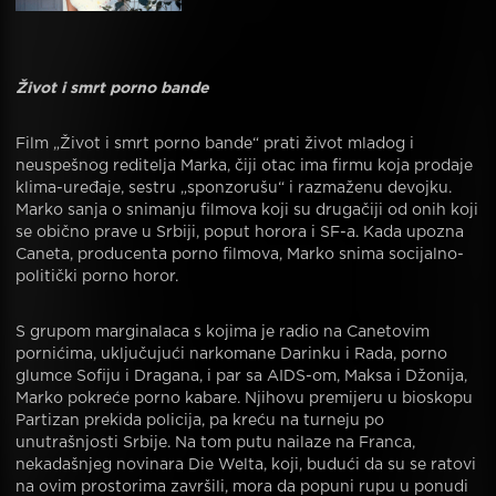
Život i smrt porno bande
Film „Život i smrt porno bande“ prati život mladog i
neuspešnog reditelja Marka, čiji otac ima firmu koja prodaje
klima-uređaje, sestru „sponzorušu“ i razmaženu devojku.
Marko sanja o snimanju filmova koji su drugačiji od onih koji
se obično prave u Srbiji, poput horora i SF-a. Kada upozna
Caneta, producenta porno filmova, Marko snima socijalno-
politički porno horor.
S grupom marginalaca s kojima je radio na Canetovim
pornićima, uključujući narkomane Darinku i Rada, porno
glumce Sofiju i Dragana, i par sa AIDS-om, Maksa i Džonija,
Marko pokreće porno kabare. Njihovu premijeru u bioskopu
Partizan prekida policija, pa kreću na turneju po
unutrašnjosti Srbije. Na tom putu nailaze na Franca,
nekadašnjeg novinara Die Welta, koji, budući da su se ratovi
na ovim prostorima završili, mora da popuni rupu u ponudi