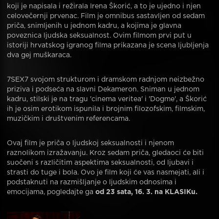
koji je napisala i režirala Irena Škorić, a to je ujedno i njen
celovečernji prvenac. Film je omnibus sastavljen od sedam
priča, snimljenih u jednom kadru, a kojima je glavna
poveznica ljudska seksualnost. Ovim filmom prvi put u
istoriji hrvatskog igranog filma prikazana je scena ljubljenja
dva gej muškaraca.
7SEX7 svojom strukturom i dramskom radnjom neizbežno
priziva i podseća na slavni Dekameron. Sniman u jednom
kadru, stilski je na tragu 'cinema veritea' i 'Dogme', a Škorić
ih je osim erotikom ispunila i brojnim filozofskim, filmskim,
muzičkim i društvenim referencama.
Ovaj film je priča o ljudskoj seksualnosti i njenom
raznolikom izražavanju. Kroz sedam priča, gledaoci će biti
suočeni s različitim aspektima seksualnosti, od ljubavi i
strasti do tuge i bola. Ovo je film koji će vas nasmejati, ali i
podstaknuti na razmišljanje o ljudskim odnosima i
emocijama, pogledajte ga
od 23 sata, 16. 3. na KLASIKu.