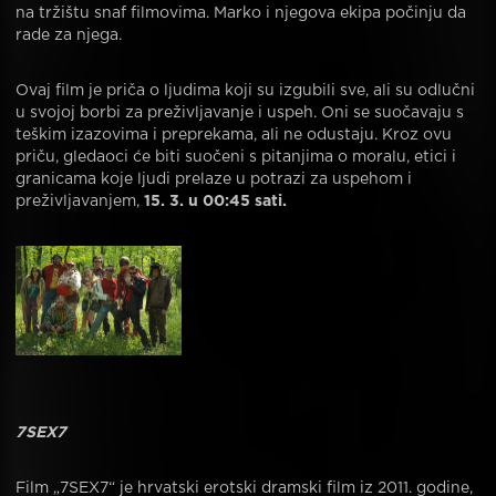
na tržištu snaf filmovima. Marko i njegova ekipa počinju da
rade za njega.
Ovaj film je priča o ljudima koji su izgubili sve, ali su odlučni
u svojoj borbi za preživljavanje i uspeh. Oni se suočavaju s
teškim izazovima i preprekama, ali ne odustaju. Kroz ovu
priču, gledaoci će biti suočeni s pitanjima o moralu, etici i
granicama koje ljudi prelaze u potrazi za uspehom i
preživljavanjem,
15. 3. u 00:45 sati.
7SEX7
Film „7SEX7“ je hrvatski erotski dramski film iz 2011. godine,