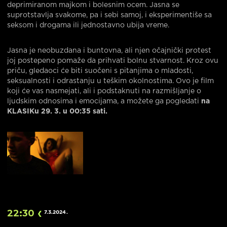
deprimiranom majkom i bolesnim ocem. Jasna se
suprotstavlja svakome, pa i sebi samoj, i eksperimentiše sa
seksom i drogama ili jednostavno ubija vreme.
Jasna je neobuzdana i buntovna, ali njen očajnički protest
joj postepeno pomaže da prihvati bolnu stvarnost. Kroz ovu
priču, gledaoci će biti suočeni s pitanjima o mladosti,
seksualnosti i odrastanju u teškim okolnostima. Ovo je film
koji će vas nasmejati, ali i podstaknuti na razmišljanje o
ljudskim odnosima i emocijama, a možete ga pogledati
na
KLASIKu 29. 3. u 00:35 sati.
22:30
7.3.2024
.