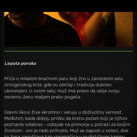
Lepota poroka
Priča o mladom bračnom paru koji živi u zaostalom selu
crnogorskog krša, gde su običaji i tradicije duboko
ukorenjeni. U ovom selu, muž ima pravo da ubije svoju
nevernu ženu maljem preko pogače.
Glavni likovi žive skromno i veruju u doživotnu vernost.
Međutim, kada dobiju priliku da krenu putem koji je njihov
poznanik odabrao - odlazak na primorje u potrazi za boljim
životom - oni je rado prihvate. Muž se zaposli u solani, dok