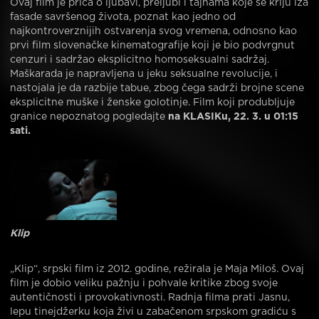
Ovaj film je priča o ljubavi, preljubi i tajnama koje se kriju iza
fasade savršenog života, poznat kao jedno od
najkontroverznijih ostvarenja svog vremena, odnosno kao
prvi film slovenačke kinematografije koji je bio podvrgnut
cenzuri i sadržao eksplicitno homoseksualni sadržaj.
Maškarada je napravljena u jeku seksualne revolucije, i
nastojala je da razbije tabue, zbog čega sadrži brojne scene
eksplicitne muške i ženske golotinje. Film koji produbljuje
granice nepoznatog pogledajte
na KLASIKu, 22. 3. u 01:15
sati.
Klip
„Klip“, srpski film iz 2012. godine, režirala je Maja Miloš. Ovaj
film je dobio veliku pažnju i pohvale kritike zbog svoje
autentičnosti i provokativnosti. Radnja filma prati Jasnu,
lepu tinejdžerku koja živi u zabačenom srpskom gradiću s