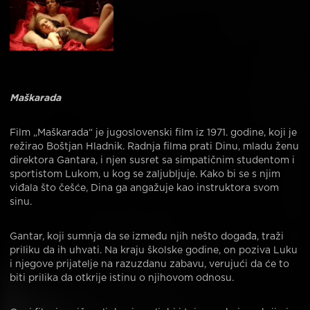
Maškarada
Film „Maškarada“ je jugoslovenski film iz 1971. godine, koji je
režirao Boštjan Hladnik. Radnja filma prati Dinu, mladu ženu
direktora Gantara, i njen susret sa simpatičnim studentom i
sportistom Lukom, u kog se zaljubljuje. Kako bi se s njim
viđala što češće, Dina ga angažuje kao instruktora svom
sinu.
Gantar, koji sumnja da se između njih nešto događa, traži
priliku da ih uhvati. Na kraju školske godine, on poziva Luku
i njegove prijatelje na razuzdanu zabavu, verujući da će to
biti prilika da otkrije istinu o njihovom odnosu.