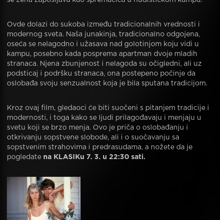
se žena zapošljava kao spremačica u nudističkom kampu.
Ovde dolazi do sukoba između tradicionalnih vrednosti i
modernog sveta. Naša junakinja, tradicionalno odgojena,
oseća se nelagodno i užasava nad golotinjom koju vidi u
kampu, posebno kada posprema apartman dvoje mladih
stranaca. Njena zbunjenost i nelagoda su očigledni, ali uz
podsticaj i podršku stranaca, ona postepeno počinje da
oslobađa svoju senzualnost koja je bila sputana tradicijom.
Kroz ovaj film, gledaoci će biti suočeni s pitanjem tradicije i
modernosti, i toga kako se ljudi prilagođavaju i menjaju u
svetu koji se brzo menja. Ovo je priča o oslobađanju i
otkrivanju sopstvene slobode, ali i o suočavanju sa
sopstvenim strahovima i predrasudama, a nožete da je
pogledate
na KLASIKu 7. 3. u 22:30 sati.