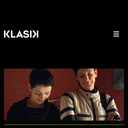
Februar će obeležiti najbolji
savremeni domaći filmovi!