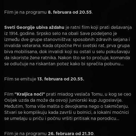
Film je na programu
8. februara od 20.55
.
Sveti Georgije ubiva aždahu
je ratni film koji prati dešavanja
iz 1914. godine. Srpsko selo na obali Save podeljeno je
između dve grupe stanovništva: sposobnih zdravih seljana i
invalida veterana. Kada otpočne Prvi svetski rat, prva grupa
biva mobilisana, dok invalidi koji su ostali u selu pokušavaju
da iskoriste žene ratnika. Nakon što se to pročuje, komanda
se odlučuje na riskantan potez kako bi sprečila pobunu…
Film se emituje
13. februara od 20.55.
Film
"Kraljica noći"
prati mladog veslača Tomu, u kog se ceo
Osijek uzda da može da osvoji juniorski kup Jugoslavije.
Međutim, Toma više mašta o devojkama nego o takmičenju.
Stvari se komplikuju kada završi u bolnici, a lokalni moćnici
se umešaju u priču i počnu vršiti pritisak na porodicu…
Film je na programu
26. februara od 21.30
.