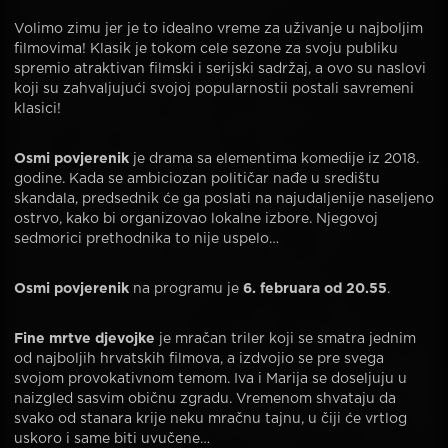
Volimo zimu jer je to idealno vreme za uživanje u najboljim
filmovima! Klasik je tokom cele sezone za svoju publiku
spremio atraktivan filmski i serijski sadržaj, a ovo su naslovi
koji su zahvaljujući svojoj popularnostii postali savremeni
klasici!
Osmi povjerenik
je drama sa elementima komedije iz 2018.
godine. Kada se ambiciozan političar nađe u središtu
skandala, predsednik će ga poslati na najudaljenije naseljeno
ostrvo, kako bi organizovao lokalne izbore. Njegovoj
sedmorici prethodnika to nije uspelo…
Osmi povjerenik
na programu je
6. februara od 20.55
.
Fine mrtve djevojke
je mračan triler koji se smatra jednim
od najboljih hrvatskih filmova, a izdvojio se pre svega
svojom provokativnom temom. Iva i Marija se doseljuju u
naizgled sasvim običnu zgradu. Vremenom shvataju da
svako od stanara krije neku mračnu tajnu, u čiji će vrtlog
uskoro i same biti uvučene…