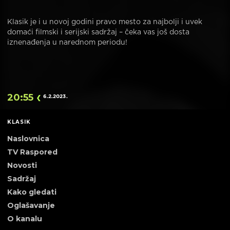
Klasik je i u novoj godini pravo mesto za najbolji i uvek
domaći filmski i serijski sadržaj – čeka vas još dosta
iznenađenja u narednom periodu!
20:55
6.2.2023
.
KLASIK
Naslovnica
TV Raspored
Novosti
Sadržaj
Kako gledati
Oglašavanje
O kanalu